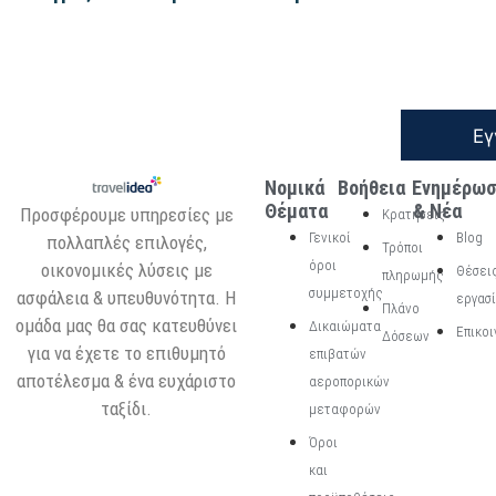
Εγ
Νομικά
Βοήθεια
Ενημέρω
Θέματα
& Νέα
Προσφέρουμε υπηρεσίες με
Κρατήσεις
Γενικοί
Blog
πολλαπλές επιλογές,
Τρόποι
όροι
οικονομικές λύσεις με
Θέσει
πληρωμής
συμμετοχής
ασφάλεια & υπευθυνότητα. Η
εργασ
Πλάνο
ομάδα μας θα σας κατευθύνει
Δικαιώματα
Επικοι
Δόσεων
για να έχετε το επιθυμητό
επιβατών
αποτέλεσμα & ένα ευχάριστο
αεροπορικών
ταξίδι.
μεταφορών
Όροι
και