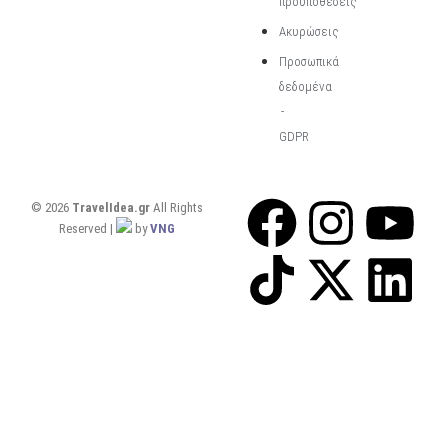
προϋποθέσεις
Ακυρώσεις
Προσωπικά
δεδομένα
-
GDPR
© 2026
TravelIdea.gr
All Rights
Reserved |
by
VNG