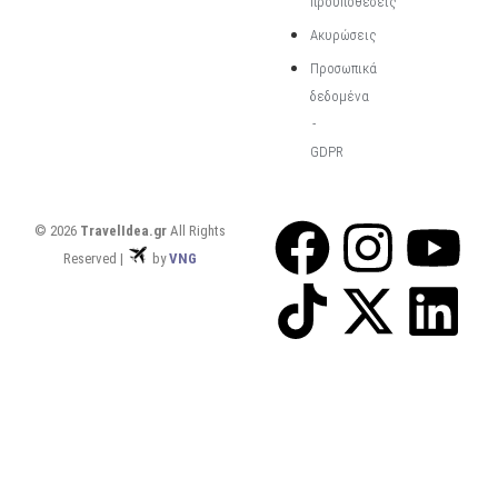
προϋποθέσεις
Ακυρώσεις
Προσωπικά
δεδομένα
-
GDPR
© 2026
TravelIdea.gr
All Rights
Reserved |
by
VNG