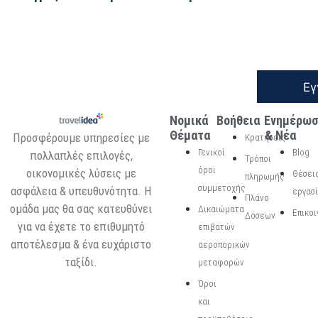
Εγ
Νομικά
Βοήθεια
Ενημέρω
Θέματα
& Νέα
Προσφέρουμε υπηρεσίες με
Κρατήσεις
Γενικοί
Blog
πολλαπλές επιλογές,
Τρόποι
όροι
οικονομικές λύσεις με
Θέσει
πληρωμής
συμμετοχής
ασφάλεια & υπευθυνότητα. Η
εργασ
Πλάνο
ομάδα μας θα σας κατευθύνει
Δικαιώματα
Επικοι
Δόσεων
για να έχετε το επιθυμητό
επιβατών
αποτέλεσμα & ένα ευχάριστο
αεροπορικών
ταξίδι.
μεταφορών
Όροι
και