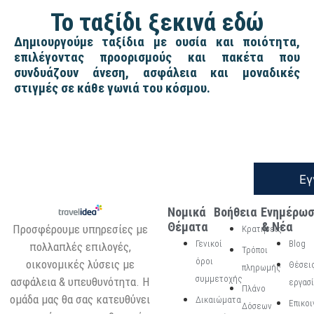
Το ταξίδι ξεκινά εδώ
Δημιουργούμε ταξίδια με ουσία και ποιότητα,
επιλέγοντας προορισμούς και πακέτα που
συνδυάζουν άνεση, ασφάλεια και μοναδικές
στιγμές σε κάθε γωνιά του κόσμου.
Εγ
Νομικά
Βοήθεια
Ενημέρω
Θέματα
& Νέα
Προσφέρουμε υπηρεσίες με
Κρατήσεις
Γενικοί
Blog
πολλαπλές επιλογές,
Τρόποι
όροι
οικονομικές λύσεις με
Θέσει
πληρωμής
συμμετοχής
ασφάλεια & υπευθυνότητα. Η
εργασ
Πλάνο
ομάδα μας θα σας κατευθύνει
Δικαιώματα
Επικοι
Δόσεων