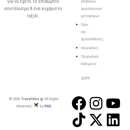
για να έχετε το επιθυμητό
επιβατών
αποτέλεσμα & ένα ευχάριστο
αεροπορικών
ταξίδι.
μεταφορών
Όροι
και
προϋποθέσεις
Ακυρώσεις
Προσωπικά
δεδομένα
-
GDPR
© 2026
TravelIdea.gr
All Rights
Reserved |
by
VNG