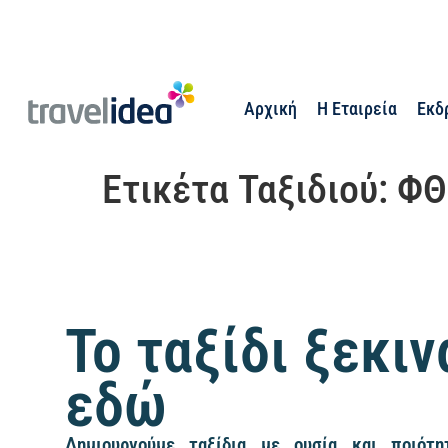
Αρχική
Η Εταιρεία
Εκδ
Ετικέτα Ταξιδιού:
ΦΘ
Το ταξίδι ξεκιν
εδώ
Δημιουργούμε ταξίδια με ουσία και ποιότητ