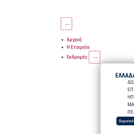
Αρχική
Η Εταιρεία
Εκδρομές
ΕΛΛΑΔ
ΔΩ
ΕΠ
ΗΠ
ΜΑ
ΠΕ
Περισσό