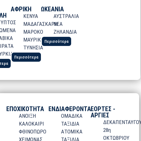
ΑΦΡΙΚΗ
ΩΚΕΑΝΙΑ
ΛΗ
ΚΕΝΥΑ
ΑΥΣΤΡΑΛΙΑ
ΓΥΠΤΟΣ
ΜΑΔΑΓΑΣΚΑΡΗ
ΝΕΑ
ΩΜΕΝΑ
ΜΑΡΟΚΟ
ΖΗΛΑΝΔΙΑ
ΑΒΙΚΑ
ΜΑΥΡΙΚΙΟΣ
Περισσότερα
ΙΡΑΤΑ
ΤΥΝΗΣΙΑ
ΥΡΚΙΑ
Περισσότερα
τερα
ΕΠΟΧΙΚΟΤΗΤΑ
ΕΝΔΙΑΦΕΡΟΝΤΑ
ΕΟΡΤΕΣ -
ΑΡΓΙΕΣ
ΑΝΟΙΞΗ
ΟΜΑΔΙΚΑ
ΔΕΚΑΠΕΝΤΑΥΓΟ
ΚΑΛΟΚΑΙΡΙ
ΤΑΞΙΔΙΑ
28η
ΦΘΙΝΟΠΩΡΟ
ΑΤΟΜΙΚΑ
ΟΚΤΩΒΡΙΟΥ
ΧΕΙΜΩΝΑΣ
ΤΑΞΙΔΙΑ