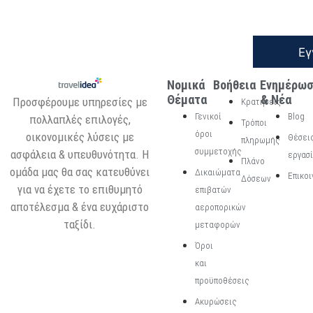
Εγ
Νομικά
Βοήθεια
Ενημέρω
Θέματα
& Νέα
Προσφέρουμε υπηρεσίες με
Κρατήσεις
Γενικοί
Blog
πολλαπλές επιλογές,
Τρόποι
όροι
οικονομικές λύσεις με
Θέσει
πληρωμής
συμμετοχής
ασφάλεια & υπευθυνότητα. Η
εργασ
Πλάνο
ομάδα μας θα σας κατευθύνει
Δικαιώματα
Επικοι
Δόσεων
για να έχετε το επιθυμητό
επιβατών
αποτέλεσμα & ένα ευχάριστο
αεροπορικών
ταξίδι.
μεταφορών
Όροι
και
προϋποθέσεις
Ακυρώσεις