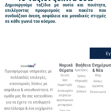
Δημιουργούμε ταξίδια με ουσία και ποιότητα,
επιλέγοντας προορισμούς και πακέτα που
συνδυάζουν άνεση, ασφάλεια και μοναδικές στιγμές
σε κάθε γωνιά του κόσμου.
Εγ
Νομικά
Βοήθεια
Ενημέρωσ
Θέματα
& Νέα
Κρατήσεις
Προσφέρουμε υπηρεσίες με
Γενικοί
Blog
Τρόποι
πολλαπλές επιλογές,
όροι
πληρωμής
Θέσεις
οικονομικές λύσεις με
συμμετοχής
εργασίας
Πλάνο
ασφάλεια & υπευθυνότητα. Η
Δικαιώματα
Δόσεων
Επικοινωνία
ομάδα μας θα σας κατευθύνει
επιβατών
αεροπορικών
για να έχετε το επιθυμητό
μεταφορών
αποτέλεσμα & ένα ευχάριστο
Όροι και