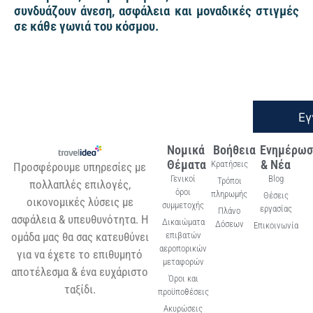
συνδυάζουν άνεση, ασφάλεια και μοναδικές στιγμές
σε κάθε γωνιά του κόσμου.
Εγ
Νομικά
Βοήθεια
Ενημέρωσ
Θέματα
& Νέα
Κρατήσεις
Προσφέρουμε υπηρεσίες με
Γενικοί
Blog
Τρόποι
πολλαπλές επιλογές,
όροι
πληρωμής
Θέσεις
οικονομικές λύσεις με
συμμετοχής
εργασίας
Πλάνο
ασφάλεια & υπευθυνότητα. Η
Δικαιώματα
Δόσεων
Επικοινωνία
ομάδα μας θα σας κατευθύνει
επιβατών
αεροπορικών
για να έχετε το επιθυμητό
μεταφορών
αποτέλεσμα & ένα ευχάριστο
Όροι και
ταξίδι.
προϋποθέσεις
Ακυρώσεις