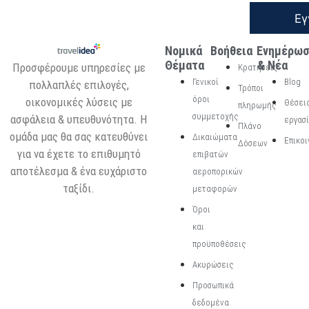
Εγ
Νομικά
Βοήθεια
Ενημέρω
Θέματα
& Νέα
Προσφέρουμε υπηρεσίες με
Κρατήσεις
Γενικοί
Blog
πολλαπλές επιλογές,
Τρόποι
όροι
οικονομικές λύσεις με
Θέσει
πληρωμής
συμμετοχής
ασφάλεια & υπευθυνότητα. Η
εργασ
Πλάνο
ομάδα μας θα σας κατευθύνει
Δικαιώματα
Επικοι
Δόσεων
για να έχετε το επιθυμητό
επιβατών
αποτέλεσμα & ένα ευχάριστο
αεροπορικών
ταξίδι.
μεταφορών
Όροι
και
προϋποθέσεις
Ακυρώσεις
Προσωπικά
δεδομένα