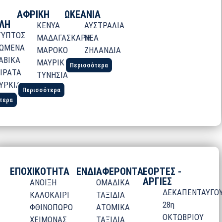
ΑΦΡΙΚΗ
ΩΚΕΑΝΙΑ
ΛΗ
ΚΕΝΥΑ
ΑΥΣΤΡΑΛΙΑ
ΓΥΠΤΟΣ
ΜΑΔΑΓΑΣΚΑΡΗ
ΝΕΑ
ΩΜΕΝΑ
ΜΑΡΟΚΟ
ΖΗΛΑΝΔΙΑ
ΑΒΙΚΑ
ΜΑΥΡΙΚΙΟΣ
Περισσότερα
ΙΡΑΤΑ
ΤΥΝΗΣΙΑ
ΥΡΚΙΑ
Περισσότερα
τερα
ΕΠΟΧΙΚΟΤΗΤΑ
ΕΝΔΙΑΦΕΡΟΝΤΑ
ΕΟΡΤΕΣ -
ΑΡΓΙΕΣ
ΑΝΟΙΞΗ
ΟΜΑΔΙΚΑ
ΔΕΚΑΠΕΝΤΑΥΓΟ
ΚΑΛΟΚΑΙΡΙ
ΤΑΞΙΔΙΑ
28η
ΦΘΙΝΟΠΩΡΟ
ΑΤΟΜΙΚΑ
ΟΚΤΩΒΡΙΟΥ
ΧΕΙΜΩΝΑΣ
ΤΑΞΙΔΙΑ