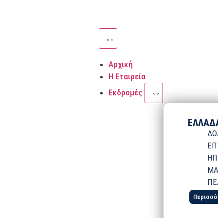
Αρχική
Η Εταιρεία
Εκδρομές
ΕΛΛΑΔ
ΔΩ
ΕΠ
ΗΠ
ΜΑ
ΠΕ
Περισσό