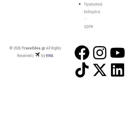
Προσωπικά
δεδομένα
-
GDPR
© 2026
TravelIdea.gr
All Rights
Reserved |
by
VNG