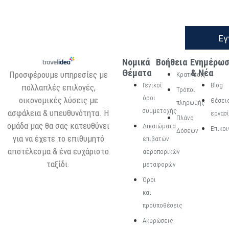
Εγ
Νομικά
Βοήθεια
Ενημέρω
Θέματα
& Νέα
Προσφέρουμε υπηρεσίες με
Κρατήσεις
Γενικοί
Blog
πολλαπλές επιλογές,
Τρόποι
όροι
οικονομικές λύσεις με
Θέσει
πληρωμής
συμμετοχής
ασφάλεια & υπευθυνότητα. Η
εργασ
Πλάνο
ομάδα μας θα σας κατευθύνει
Δικαιώματα
Επικοι
Δόσεων
για να έχετε το επιθυμητό
επιβατών
αποτέλεσμα & ένα ευχάριστο
αεροπορικών
ταξίδι.
μεταφορών
Όροι
και
προϋποθέσεις
Ακυρώσεις