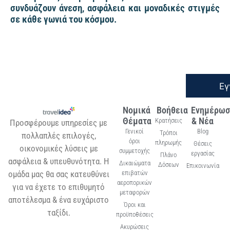
συνδυάζουν άνεση, ασφάλεια και μοναδικές στιγμές
σε κάθε γωνιά του κόσμου.
Εγ
Νομικά
Βοήθεια
Ενημέρωσ
Θέματα
& Νέα
Κρατήσεις
Προσφέρουμε υπηρεσίες με
Γενικοί
Blog
Τρόποι
πολλαπλές επιλογές,
όροι
πληρωμής
Θέσεις
οικονομικές λύσεις με
συμμετοχής
εργασίας
Πλάνο
ασφάλεια & υπευθυνότητα. Η
Δικαιώματα
Δόσεων
Επικοινωνία
ομάδα μας θα σας κατευθύνει
επιβατών
αεροπορικών
για να έχετε το επιθυμητό
μεταφορών
αποτέλεσμα & ένα ευχάριστο
Όροι και
ταξίδι.
προϋποθέσεις
Ακυρώσεις