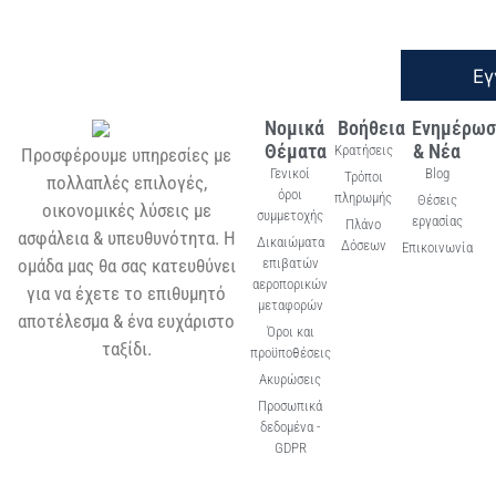
Εγ
Νομικά
Βοήθεια
Ενημέρωσ
Θέματα
& Νέα
Κρατήσεις
Προσφέρουμε υπηρεσίες με
Γενικοί
Blog
Τρόποι
πολλαπλές επιλογές,
όροι
πληρωμής
Θέσεις
οικονομικές λύσεις με
συμμετοχής
εργασίας
Πλάνο
ασφάλεια & υπευθυνότητα. Η
Δικαιώματα
Δόσεων
Επικοινωνία
ομάδα μας θα σας κατευθύνει
επιβατών
αεροπορικών
για να έχετε το επιθυμητό
μεταφορών
αποτέλεσμα & ένα ευχάριστο
Όροι και
ταξίδι.
προϋποθέσεις
Ακυρώσεις
Προσωπικά
δεδομένα -
GDPR