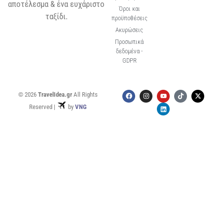
αποτέλεσμα & ένα ευχάριστο
Όροι και
ταξίδι.
προϋποθέσεις
Ακυρώσεις
Προσωπικά
δεδομένα -
GDPR
© 2026
TravelIdea.gr
All Rights
Reserved |
by
VNG