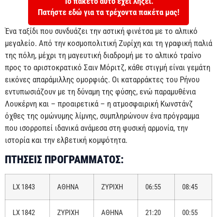
Το πακέτο αυτό έχει λήξει.
Πατήστε εδώ για τα τρέχοντα πακέτα μας!
Ένα ταξίδι που συνδυάζει την αστική φινέτσα με το αλπικό
μεγαλείο. Από την κοσμοπολιτική Ζυρίχη και τη γραφική παλιά
της πόλη, μέχρι τη μαγευτική διαδρομή με το αλπικό τραίνο
προς το αριστοκρατικό Σαιν Μόριτζ, κάθε στιγμή είναι γεμάτη
εικόνες απαράμιλλης ομορφιάς. Οι καταρράκτες του Ρήνου
εντυπωσιάζουν με τη δύναμη της φύσης, ενώ παραμυθένια
Λουκέρνη και – προαιρετικά – η ατμοσφαιρική Κωνστάνζ
όχθες της ομώνυμης λίμνης, συμπληρώνουν ένα πρόγραμμα
που ισορροπεί ιδανικά ανάμεσα στη φυσική αρμονία, την
ιστορία και την ελβετική κομψότητα.
ΠΤΗΣΕΙΣ ΠΡΟΓΡΑΜΜΑΤΟΣ:
LX 1843
ΑΘΗΝΑ
ΖΥΡΙΧΗ
06:55
08:45
LX 1842
ΖΥΡΙΧΗ
ΑΘΗΝΑ
21:20
00:55