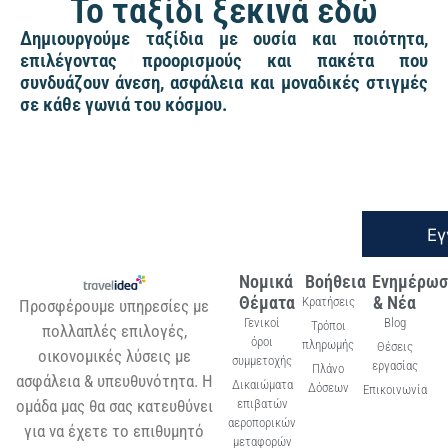
Το ταξίδι ξεκινά εδώ
Δημιουργούμε ταξίδια με ουσία και ποιότητα,
επιλέγοντας προορισμούς και πακέτα που
συνδυάζουν άνεση, ασφάλεια και μοναδικές στιγμές
σε κάθε γωνιά του κόσμου.
Εγ
Νομικά
Βοήθεια
Ενημέρωσ
Θέματα
& Νέα
Κρατήσεις
Προσφέρουμε υπηρεσίες με
Γενικοί
Blog
Τρόποι
πολλαπλές επιλογές,
όροι
πληρωμής
Θέσεις
οικονομικές λύσεις με
συμμετοχής
εργασίας
Πλάνο
ασφάλεια & υπευθυνότητα. Η
Δικαιώματα
Δόσεων
Επικοινωνία
ομάδα μας θα σας κατευθύνει
επιβατών
αεροπορικών
για να έχετε το επιθυμητό
μεταφορών