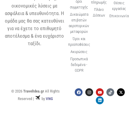
όροι
πληρωμής
Θέσεις
οικονομικές λύσεις με
συμμετοχής
εργασίας
Πλάνο
ασφάλεια & υπευθυνότητα. Η
Δικαιώματα
Δόσεων
Επικοινωνία
ομάδα μας θα σας κατευθύνει
επιβατών
αεροπορικών
για να έχετε το επιθυμητό
μεταφορών
αποτέλεσμα & ένα ευχάριστο
Όροι και
ταξίδι.
προϋποθέσεις
Ακυρώσεις
Προσωπικά
δεδομένα -
GDPR
© 2026
TravelIdea.gr
All Rights
Reserved |
by
VNG