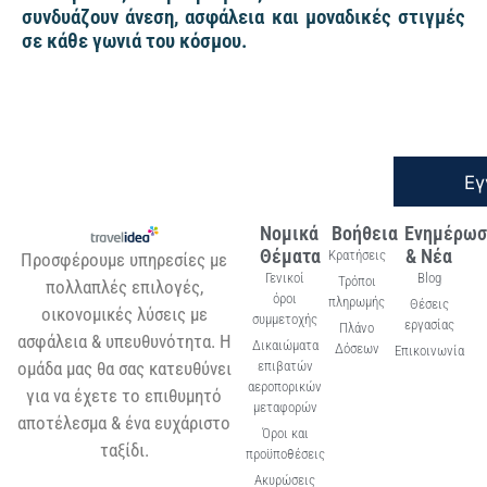
συνδυάζουν άνεση, ασφάλεια και μοναδικές στιγμές
σε κάθε γωνιά του κόσμου.
Εγ
Νομικά
Βοήθεια
Ενημέρωσ
Θέματα
& Νέα
Κρατήσεις
Προσφέρουμε υπηρεσίες με
Γενικοί
Blog
Τρόποι
πολλαπλές επιλογές,
όροι
πληρωμής
Θέσεις
οικονομικές λύσεις με
συμμετοχής
εργασίας
Πλάνο
ασφάλεια & υπευθυνότητα. Η
Δικαιώματα
Δόσεων
Επικοινωνία
ομάδα μας θα σας κατευθύνει
επιβατών
αεροπορικών
για να έχετε το επιθυμητό
μεταφορών
αποτέλεσμα & ένα ευχάριστο
Όροι και
ταξίδι.
προϋποθέσεις
Ακυρώσεις