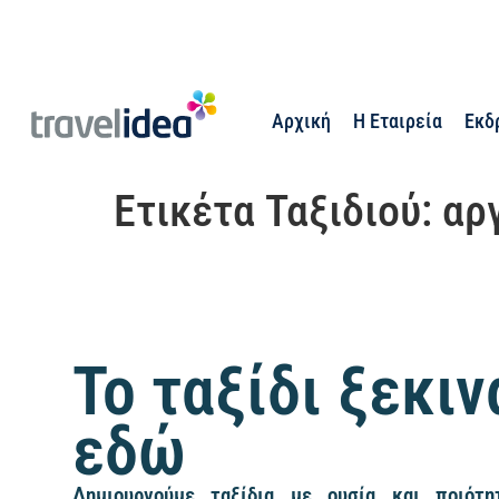
Αρχική
Η Εταιρεία
Εκδ
Ετικέτα Ταξιδιού:
αρ
Το ταξίδι ξεκιν
εδώ
Δημιουργούμε ταξίδια με ουσία και ποιότητ