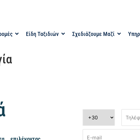
ρομές
Είδη Ταξιδιών
Σχεδιάζουμε Μαζί
Υπηρ
γία
ά
α, επιλέγοντας