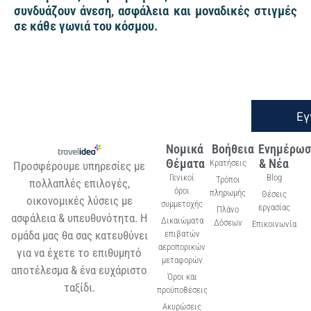
συνδυάζουν άνεση, ασφάλεια και μοναδικές στιγμές
σε κάθε γωνιά του κόσμου.
Εγ
Νομικά
Βοήθεια
Ενημέρωσ
Θέματα
& Νέα
Κρατήσεις
Προσφέρουμε υπηρεσίες με
Γενικοί
Blog
Τρόποι
πολλαπλές επιλογές,
όροι
πληρωμής
Θέσεις
οικονομικές λύσεις με
συμμετοχής
εργασίας
Πλάνο
ασφάλεια & υπευθυνότητα. Η
Δικαιώματα
Δόσεων
Επικοινωνία
ομάδα μας θα σας κατευθύνει
επιβατών
αεροπορικών
για να έχετε το επιθυμητό
μεταφορών
αποτέλεσμα & ένα ευχάριστο
Όροι και
ταξίδι.
προϋποθέσεις
Ακυρώσεις