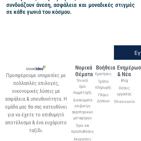
συνδυάζουν άνεση, ασφάλεια και μοναδικές στιγμές
σε κάθε γωνιά του κόσμου.
Εγ
Νομικά
Βοήθεια
Ενημέρωσ
Θέματα
& Νέα
Κρατήσεις
Προσφέρουμε υπηρεσίες με
Γενικοί
Blog
Τρόποι
πολλαπλές επιλογές,
όροι
πληρωμής
Θέσεις
οικονομικές λύσεις με
συμμετοχής
εργασίας
Πλάνο
ασφάλεια & υπευθυνότητα. Η
Δικαιώματα
Δόσεων
Επικοινωνία
ομάδα μας θα σας κατευθύνει
επιβατών
αεροπορικών
για να έχετε το επιθυμητό
μεταφορών
αποτέλεσμα & ένα ευχάριστο
Όροι και
ταξίδι.
προϋποθέσεις
Ακυρώσεις