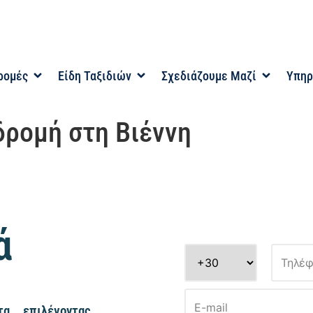
ρομές
Είδη Ταξιδιών
Σχεδιάζουμε Μαζί
Υπηρ
δρομή στη Βιέννη
ά
α, επιλέγοντας