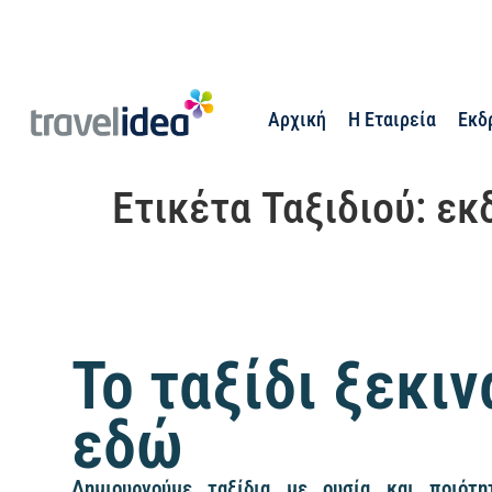
Αρχική
Η Εταιρεία
Εκδ
Ετικέτα Ταξιδιού:
εκ
Το ταξίδι ξεκιν
εδώ
Δημιουργούμε ταξίδια με ουσία και ποιότητ