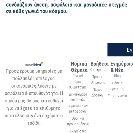
συνδυάζουν άνεση, ασφάλεια και μοναδικές στιγμές
σε κάθε γωνιά του κόσμου.
Εγ
Νομικά
Βοήθεια
Ενημέρωσ
Θέματα
& Νέα
Κρατήσεις
Προσφέρουμε υπηρεσίες με
Γενικοί
Blog
Τρόποι
πολλαπλές επιλογές,
όροι
πληρωμής
Θέσεις
οικονομικές λύσεις με
συμμετοχής
εργασίας
Πλάνο
ασφάλεια & υπευθυνότητα. Η
Δικαιώματα
Δόσεων
Επικοινωνία
ομάδα μας θα σας κατευθύνει
επιβατών
αεροπορικών
για να έχετε το επιθυμητό
μεταφορών
αποτέλεσμα & ένα ευχάριστο
Όροι και
ταξίδι.
προϋποθέσεις
Ακυρώσεις