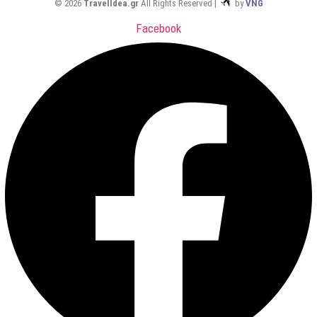
© 2026
TravelIdea.gr
All Rights Reserved |
by
VNG
Facebook