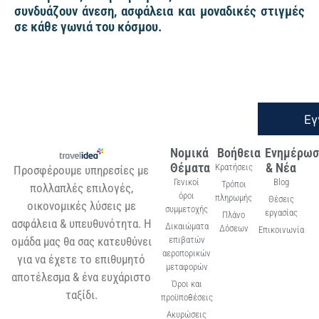
συνδυάζουν άνεση, ασφάλεια και μοναδικές στιγμές
σε κάθε γωνιά του κόσμου.
Εγ
Νομικά
Βοήθεια
Ενημέρωσ
Θέματα
& Νέα
Κρατήσεις
Προσφέρουμε υπηρεσίες με
Γενικοί
Blog
Τρόποι
πολλαπλές επιλογές,
όροι
πληρωμής
Θέσεις
οικονομικές λύσεις με
συμμετοχής
εργασίας
Πλάνο
ασφάλεια & υπευθυνότητα. Η
Δικαιώματα
Δόσεων
Επικοινωνία
ομάδα μας θα σας κατευθύνει
επιβατών
αεροπορικών
για να έχετε το επιθυμητό
μεταφορών
αποτέλεσμα & ένα ευχάριστο
Όροι και
ταξίδι.
προϋποθέσεις
Ακυρώσεις