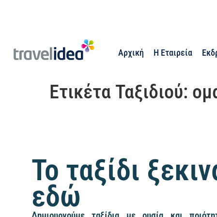
Αρχική
Η Εταιρεία
Εκδ
Ετικέτα Ταξιδιού:
ομ
Το ταξίδι ξεκιν
εδώ
Δημιουργούμε ταξίδια με ουσία και ποιότητ