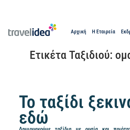
Αρχική
Η Εταιρεία
Εκδ
Ετικέτα Ταξιδιού:
ομ
Το ταξίδι ξεκιν
εδώ
Δημιουργούμε ταξίδια με ουσία και ποιότητ