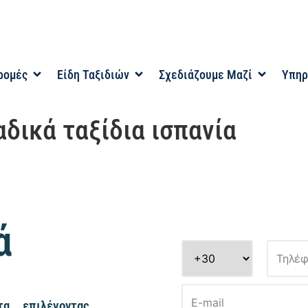
ρομές
Είδη Ταξιδιών
Σχεδιάζουμε Μαζί
Υπηρ
αδικά ταξίδια ισπανία
ά
α, επιλέγοντας