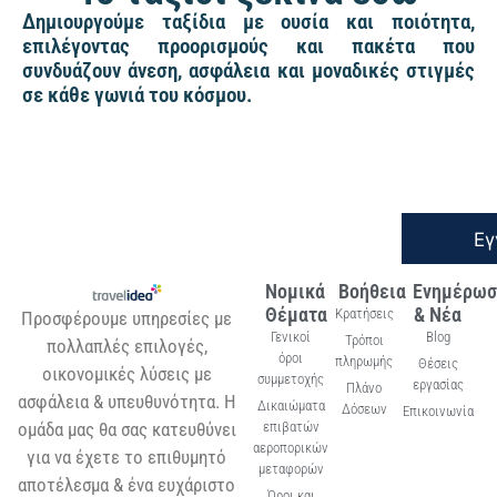
Δημιουργούμε ταξίδια με ουσία και ποιότητα,
επιλέγοντας προορισμούς και πακέτα που
συνδυάζουν άνεση, ασφάλεια και μοναδικές στιγμές
σε κάθε γωνιά του κόσμου.
Εγ
Νομικά
Βοήθεια
Ενημέρωσ
Θέματα
& Νέα
Κρατήσεις
Προσφέρουμε υπηρεσίες με
Γενικοί
Blog
Τρόποι
πολλαπλές επιλογές,
όροι
πληρωμής
Θέσεις
οικονομικές λύσεις με
συμμετοχής
εργασίας
Πλάνο
ασφάλεια & υπευθυνότητα. Η
Δικαιώματα
Δόσεων
Επικοινωνία
ομάδα μας θα σας κατευθύνει
επιβατών
αεροπορικών
για να έχετε το επιθυμητό
μεταφορών
αποτέλεσμα & ένα ευχάριστο
Όροι και