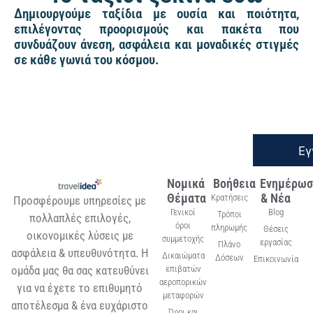
Δημιουργούμε ταξίδια με ουσία και ποιότητα,
επιλέγοντας προορισμούς και πακέτα που
συνδυάζουν άνεση, ασφάλεια και μοναδικές στιγμές
σε κάθε γωνιά του κόσμου.
Εγ
Νομικά
Βοήθεια
Ενημέρωσ
Θέματα
& Νέα
Κρατήσεις
Προσφέρουμε υπηρεσίες με
Γενικοί
Blog
Τρόποι
πολλαπλές επιλογές,
όροι
πληρωμής
Θέσεις
οικονομικές λύσεις με
συμμετοχής
εργασίας
Πλάνο
ασφάλεια & υπευθυνότητα. Η
Δικαιώματα
Δόσεων
Επικοινωνία
ομάδα μας θα σας κατευθύνει
επιβατών
αεροπορικών
για να έχετε το επιθυμητό
μεταφορών
αποτέλεσμα & ένα ευχάριστο
Όροι και