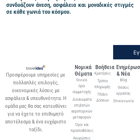
συνδυάζουν άνεση, ασφάλεια και μοναδικές στιγμές
σε κάθε γωνιά του κόσμου.
Εγ
Νομικά
Βοήθεια
Ενημέρωσ
Θέματα
& Νέα
Κρατήσεις
Προσφέρουμε υπηρεσίες με
Γενικοί
Blog
Τρόποι
πολλαπλές επιλογές,
όροι
πληρωμής
Θέσεις
οικονομικές λύσεις με
συμμετοχής
εργασίας
Πλάνο
ασφάλεια & υπευθυνότητα. Η
Δικαιώματα
Δόσεων
Επικοινωνία
ομάδα μας θα σας κατευθύνει
επιβατών
αεροπορικών
για να έχετε το επιθυμητό
μεταφορών
αποτέλεσμα & ένα ευχάριστο
Όροι και
ταξίδι.
προϋποθέσεις
Ακυρώσεις