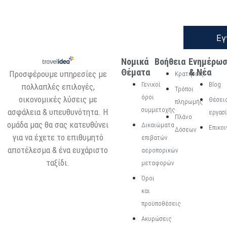
Εγ
Νομικά
Βοήθεια
Ενημέρω
Θέματα
& Νέα
Προσφέρουμε υπηρεσίες με
Κρατήσεις
Γενικοί
Blog
πολλαπλές επιλογές,
Τρόποι
όροι
οικονομικές λύσεις με
Θέσει
πληρωμής
συμμετοχής
ασφάλεια & υπευθυνότητα. Η
εργασ
Πλάνο
ομάδα μας θα σας κατευθύνει
Δικαιώματα
Επικοι
Δόσεων
για να έχετε το επιθυμητό
επιβατών
αποτέλεσμα & ένα ευχάριστο
αεροπορικών
ταξίδι.
μεταφορών
Όροι
και
προϋποθέσεις
Ακυρώσεις