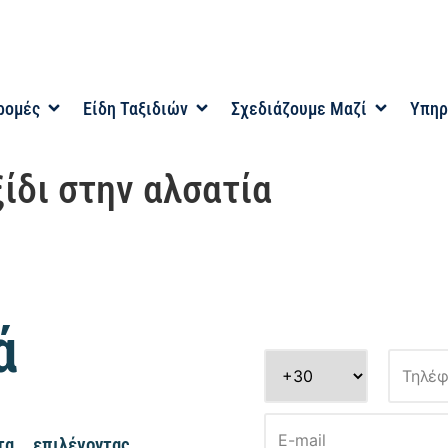
ρομές
Είδη Ταξιδιών
Σχεδιάζουμε Μαζί
Υπηρ
ίδι στην αλσατία
ά
α, επιλέγοντας