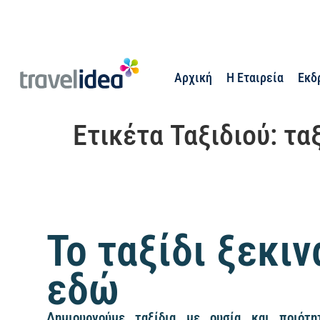
Αρχική
Η Εταιρεία
Εκδ
Ετικέτα Ταξιδιού:
ταξ
Το ταξίδι ξεκιν
εδώ
Δημιουργούμε ταξίδια με ουσία και ποιότητ