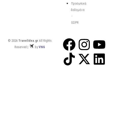
Προσωπικά
δεδομένα
-
GDPR
© 2026
TravelIdea.gr
All Rights
Reserved |
by
VNG