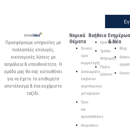
Εγ
Νομικά
Βοήθεια
Ενημέρω
Θέματα
& Νέα
Προσφέρουμε υπηρεσίες με
Κρατήσεις
Γενικοί
Blog
πολλαπλές επιλογές,
Τρόποι
όροι
οικονομικές λύσεις με
Θέσει
πληρωμής
συμμετοχής
ασφάλεια & υπευθυνότητα. Η
εργασ
Πλάνο
ομάδα μας θα σας κατευθύνει
Δικαιώματα
Επικοι
Δόσεων
για να έχετε το επιθυμητό
επιβατών
αποτέλεσμα & ένα ευχάριστο
αεροπορικών
ταξίδι.
μεταφορών
Όροι
και
προϋποθέσεις
Ακυρώσεις