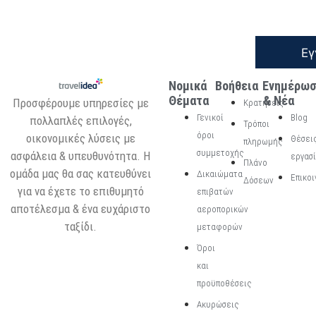
Εγ
Νομικά
Βοήθεια
Ενημέρω
Θέματα
& Νέα
Προσφέρουμε υπηρεσίες με
Κρατήσεις
Γενικοί
Blog
πολλαπλές επιλογές,
Τρόποι
όροι
οικονομικές λύσεις με
Θέσει
πληρωμής
συμμετοχής
ασφάλεια & υπευθυνότητα. Η
εργασ
Πλάνο
ομάδα μας θα σας κατευθύνει
Δικαιώματα
Επικοι
Δόσεων
για να έχετε το επιθυμητό
επιβατών
αποτέλεσμα & ένα ευχάριστο
αεροπορικών
ταξίδι.
μεταφορών
Όροι
και
προϋποθέσεις
Ακυρώσεις