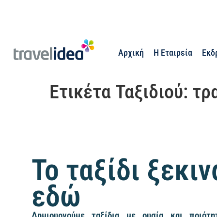
Αρχική
Η Εταιρεία
Εκδ
Ετικέτα Ταξιδιού:
τρ
Το ταξίδι ξεκιν
εδώ
Δημιουργούμε ταξίδια με ουσία και ποιότητ