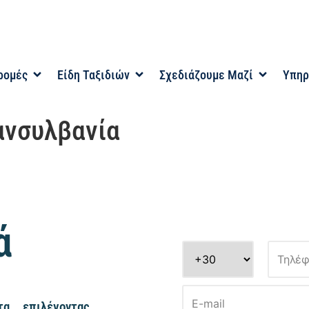
ρομές
Είδη Ταξιδιών
Σχεδιάζουμε Μαζί
Υπηρ
ανσυλβανία
ά
α, επιλέγοντας