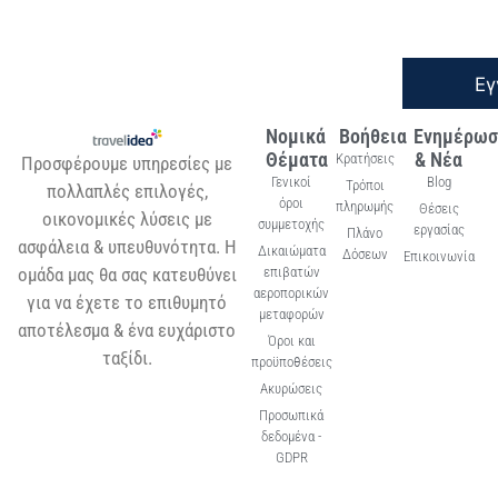
Εγ
Νομικά
Βοήθεια
Ενημέρωσ
Θέματα
& Νέα
Κρατήσεις
Προσφέρουμε υπηρεσίες με
Γενικοί
Blog
Τρόποι
πολλαπλές επιλογές,
όροι
πληρωμής
Θέσεις
οικονομικές λύσεις με
συμμετοχής
εργασίας
Πλάνο
ασφάλεια & υπευθυνότητα. Η
Δικαιώματα
Δόσεων
Επικοινωνία
ομάδα μας θα σας κατευθύνει
επιβατών
αεροπορικών
για να έχετε το επιθυμητό
μεταφορών
αποτέλεσμα & ένα ευχάριστο
Όροι και
ταξίδι.
προϋποθέσεις
Ακυρώσεις
Προσωπικά
δεδομένα -
GDPR