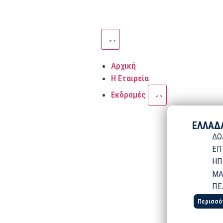
Αρχική
Η Εταιρεία
Εκδρομές
ΕΛΛΑΔ
ΔΩ
ΕΠ
ΗΠ
ΜΑ
ΠΕ
Περισσό