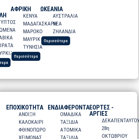
ΑΦΡΙΚΗ
ΩΚΕΑΝΙΑ
ΛΗ
ΚΕΝΥΑ
ΑΥΣΤΡΑΛΙΑ
ΓΥΠΤΟΣ
ΜΑΔΑΓΑΣΚΑΡΗ
ΝΕΑ
ΩΜΕΝΑ
ΜΑΡΟΚΟ
ΖΗΛΑΝΔΙΑ
ΑΒΙΚΑ
ΜΑΥΡΙΚΙΟΣ
Περισσότερα
ΙΡΑΤΑ
ΤΥΝΗΣΙΑ
ΥΡΚΙΑ
Περισσότερα
τερα
ΕΠΟΧΙΚΟΤΗΤΑ
ΕΝΔΙΑΦΕΡΟΝΤΑ
ΕΟΡΤΕΣ -
ΑΡΓΙΕΣ
ΑΝΟΙΞΗ
ΟΜΑΔΙΚΑ
ΔΕΚΑΠΕΝΤΑΥΓΟ
ΚΑΛΟΚΑΙΡΙ
ΤΑΞΙΔΙΑ
28η
ΦΘΙΝΟΠΩΡΟ
ΑΤΟΜΙΚΑ
ΟΚΤΩΒΡΙΟΥ
ΧΕΙΜΩΝΑΣ
ΤΑΞΙΔΙΑ